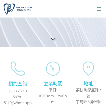
預約查詢
營業時間
地址
平日:
荔枝角深盛路9
2688-6250
10:00am - 7:00p
號
5978-
m
宇晴匯2樓65號
5140(Whatsapp