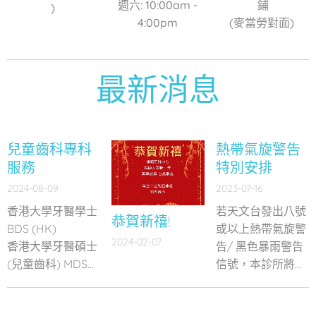
週六: 10:00am -
鋪
)
4:00pm
(麥當勞對面)
最新消息
兒童齒科專科
熱帶氣旋警告
服務
特別安排
2024-08-09
2023-07-16
香港大學牙醫學士
若天文台發出八號
恭賀新禧!
BDS (HK)
或以上熱帶氣旋警
2024-02-07
香港大學牙醫碩士
告/ 黑色暴雨警告
(兒童齒科) MDS
信號，本診所將作
(Paed Dent) (HK)
出以下安排：
英國愛丁堡皇家外